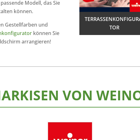
 passende Modell, das Sie
alten können.
TER­RAS­SEN­KON­FI­GU­R
en Gestellfarben und
TOR
nkonfigurator
können Sie
ldschirm arrangieren!
ARKISEN VON WEIN